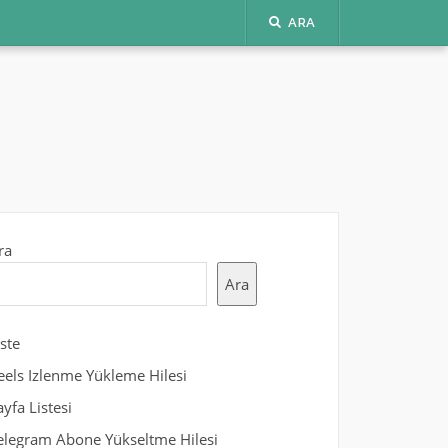
ARA
ra
Ara
iste
eels Izlenme Yükleme Hilesi
ayfa Listesi
elegram Abone Yükseltme Hilesi