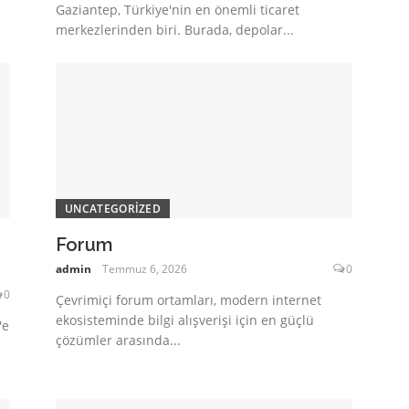
Gaziantep, Türkiye'nin en önemli ticaret
merkezlerinden biri. Burada, depolar...
UNCATEGORIZED
Forum
admin
Temmuz 6, 2026
0
0
Çevrimiçi forum ortamları, modern internet
ekosisteminde bilgi alışverişi için en güçlü
'e
çözümler arasında...