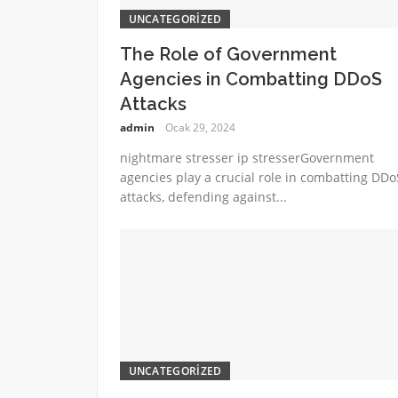
UNCATEGORIZED
The Role of Government
Agencies in Combatting DDoS
Attacks
admin
Ocak 29, 2024
nightmare stresser ip stresserGovernment
agencies play a crucial role in combatting DDo
attacks, defending against...
UNCATEGORIZED