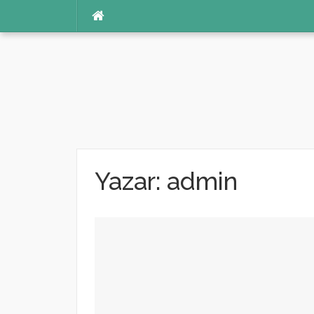
İçeriğe
atla
Yazar:
admin