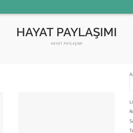
HAYAT PAYLAŞIMI
HAYAT PAYLAŞIMI
A
L
R
S
T