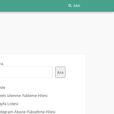
ARA
ra
Ara
iste
eels Izlenme Yükleme Hilesi
ayfa Listesi
elegram Abone Yükseltme Hilesi