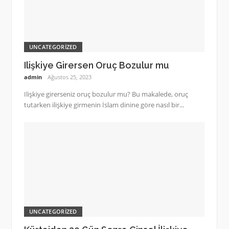
UNCATEGORIZED
Ilişkiye Girersen Oruç Bozulur mu
admin
Ağustos 25, 2023
Ilişkiye girerseniz oruç bozulur mu? Bu makalede, oruç
tutarken ilişkiye girmenin İslam dinine göre nasıl bir...
UNCATEGORIZED