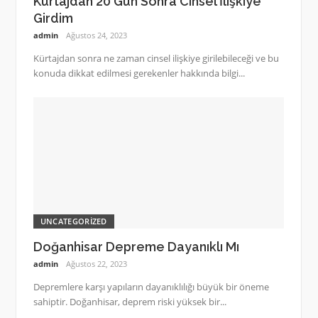
Kürtajdan 20 Gün Sonra Cinsel İlişkiye
Girdim
admin
Ağustos 24, 2023
Kürtajdan sonra ne zaman cinsel ilişkiye girilebileceği ve bu
konuda dikkat edilmesi gerekenler hakkında bilgi...
UNCATEGORIZED
Doğanhisar Depreme Dayanıklı Mı
admin
Ağustos 22, 2023
Depremlere karşı yapıların dayanıklılığı büyük bir öneme
sahiptir. Doğanhisar, deprem riski yüksek bir...