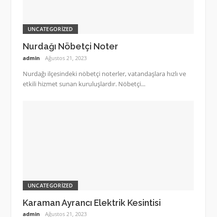
UNCATEGORIZED
Nurdağı Nöbetçi Noter
admin
Ağustos 21, 2023
Nurdağı ilçesindeki nöbetçi noterler, vatandaşlara hızlı ve
etkili hizmet sunan kuruluşlardır. Nöbetçi...
UNCATEGORIZED
Karaman Ayrancı Elektrik Kesintisi
admin
Ağustos 21, 2023