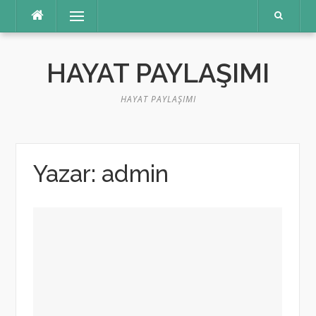
İçeriğe
Menü
atla
HAYAT PAYLAŞIMI
HAYAT PAYLAŞIMI
Yazar:
admin