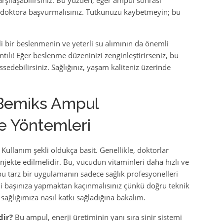
rşılaşabilirsiniz. Bu yüzden, eğer ampul sonrası
r doktora başvurmalısınız. Tutkunuzu kaybetmeyin; bu
!
i bir beslenmenin ve yeterli su alımının da önemli
tılı! Eğer beslenme düzeninizi zenginleştirirseniz, bu
ssedebilirsiniz. Sağlığınız, yaşam kaliteniz üzerinde
 Bemiks Ampul
e Yöntemleri
Kullanım şekli oldukça basit. Genellikle, doktorlar
enjekte edilmelidir. Bu, vücudun vitaminleri daha hızlı ve
 bu tarz bir uygulamanın sadece sağlık profesyonelleri
ndi başınıza yapmaktan kaçınmalısınız çünkü doğru teknik
ağlığımıza nasıl katkı sağladığına bakalım.
dir?
Bu ampul, enerji üretiminin yanı sıra sinir sistemi