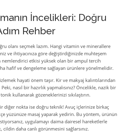
anın İncelikleri: Doğru
 Adım Rehber
oğru olanı seçmek lazım. Hangi vitamin ve minerallere
iniz ve ihtiyacınıza göre değiştirdiğinizde muhteşem
in nemlendirici etkisi yüksek olan bir ampul tercih
 daha hafif ve dengeleme sağlayan ürünlere yönelmelidir.
zlemek hayati önem taşır. Kir ve makyaj kalıntılarından
. Peki, nasıl bir hazırlık yapmalısınız? Öncelikle, nazik bir
 tonik kullanarak gözeneklerinizi sıkılaştırın.
diğer nokta ise doğru teknik! Avuç içlerinize birkaç
çe yüzünüze masaj yaparak yedirin. Bu yöntem, ürünün
lt istiyorsanız, uygulamayı daima dairesel hareketlerle
, cildin daha canlı görünmesini sağlarsınız.