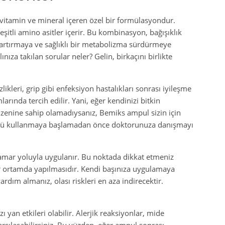
i vitamin ve mineral içeren özel bir formülasyondur.
eşitli amino asitler içerir. Bu kombinasyon, bağışıklık
 artırmaya ve sağlıklı bir metabolizma sürdürmeye
nıza takılan sorular neler? Gelin, birkaçını birlikte
kleri, grip gibi enfeksiyon hastalıkları sonrası iyileşme
rında tercih edilir. Yani, eğer kendinizi bitkin
üzenine sahip olamadıysanız, Bemiks ampul sizin için
lü kullanmaya başlamadan önce doktorunuza danışmayı
damar yoluyla uygulanır. Bu noktada dikkat etmeniz
r ortamda yapılmasıdır. Kendi başınıza uygulamaya
rdım almanız, olası riskleri en aza indirecektir.
yan etkileri olabilir. Alerjik reaksiyonlar, mide