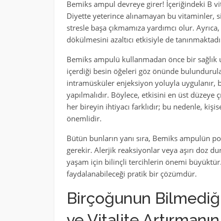
Bemiks ampul devreye girer! İçeriğindeki B vi
Diyette yeterince alınamayan bu vitaminler, sin
stresle başa çıkmamıza yardımcı olur. Ayrıca, 
dökülmesini azaltıcı etkisiyle de tanınmaktadı
Bemiks ampulü kullanmadan önce bir sağlık u
içerdiği besin öğeleri göz önünde bulundurula
intramüsküler enjeksiyon yoluyla uygulanır,
yapılmalıdır. Böylece, etkisini en üst düzeye 
her bireyin ihtiyacı farklıdır; bu nedenle, k
önemlidir.
Bütün bunların yanı sıra, Bemiks ampulün po
gerekir. Alerjik reaksiyonlar veya aşırı doz d
yaşam için bilinçli tercihlerin önemi büyüktü
faydalanabileceği pratik bir çözümdür.
Birçoğunun Bilmediği
ve Vitalite Artırmanın 