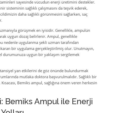
taminleri sayesinde vücudun enerji üretimini destekler.
ir sisteminin sağlıklı çalışmasını da teşvik ederek,
cildimizin daha sağlıklı görünmesini sağlarken, saç
r.
zmanıyla görüşmek en iyisidir. Genellikle, ampulün
rak uygun dozaj belirlenir. Ampul, genellikle
 bu nedenle uygulanma şekli uzman tarafından
çıkaran bir uygulama gerçekleştirilmiş olur. Unutmayın,
işisel durumunuza uygun bir yaklaşım sergilemek
tansiyel yan etkilerini de göz önünde bulundurmak
urumlarında mutlaka doktora başvurulmalıdır. Sağlıklı bir
r. Kısacası, Bemiks ampul, sağlığına önem veren herkesin
: Bemiks Ampul ile Enerji
Yolları