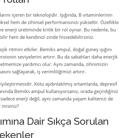
nı içeren bir teknolojidir. Işığında, B vitaminlerinin
ziksel hem de zihinsel performansınızı yükseltir. Özellikle
e enerji üretiminde kritik bir rol oynar. Bu nedenle, bu
lir hem de kendinizi zinde hissedebilirsiniz.
jik ritmini etkiler. Bemiks ampul, doğal güneş ışığını
erotonin seviyelerini artırır. Bu da sabahları daha enerjik
setmemize yardımcı olur. Aynı zamanda, zihnimizin
nı sağlayarak, iş verimliliğimizi artırır.
iyileştirmesidir. Kötü aydınlatılmış ortamlarda, depresif
anında Bemiks ampul kullanıyorsanız, orada geçirdiğiniz
 sadece enerji değil, aynı zamanda yaşam kalitenizi de
z misiniz?
mına Dair Sıkça Sorulan
rekenler