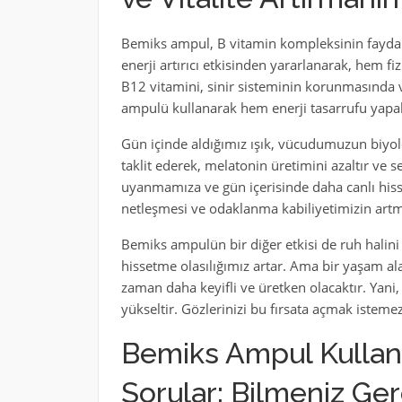
Bemiks ampul, B vitamin kompleksinin faydaları
enerji artırıcı etkisinden yararlanarak, hem fi
B12 vitamini, sinir sisteminin korunmasında v
ampulü kullanarak hem enerji tasarrufu yapabi
Gün içinde aldığımız ışık, vücudumuzun biyolo
taklit ederek, melatonin üretimini azaltır ve s
uyanmamıza ve gün içerisinde daha canlı his
netleşmesi ve odaklanma kabiliyetimizin artması
Bemiks ampulün bir diğer etkisi de ruh halini 
hissetme olasılığımız artar. Ama bir yaşam al
zaman daha keyifli ve üretken olacaktır. Yani,
yükseltir. Gözlerinizi bu fırsata açmak isteme
Bemiks Ampul Kullanı
Sorular: Bilmeniz Ge