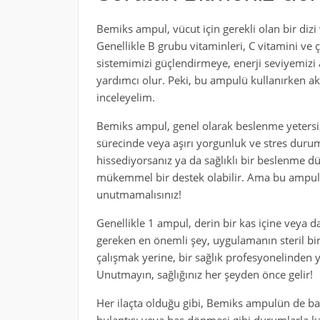
Bemiks ampul, vücut için gerekli olan bir diz
Genellikle B grubu vitaminleri, C vitamini ve ç
sistemimizi güçlendirmeye, enerji seviyemizi
yardımcı olur. Peki, bu ampulü kullanırken aklı
inceleyelim.
Bemiks ampul, genel olarak beslenme yetersizli
sürecinde veya aşırı yorgunluk ve stres durumla
hissediyorsanız ya da sağlıklı bir beslenme d
mükemmel bir destek olabilir. Ama bu ampu
unutmamalısınız!
Genellikle 1 ampul, derin bir kas içine veya 
gereken en önemli şey, uygulamanın steril bi
çalışmak yerine, bir sağlık profesyonelinden ya
Unutmayın, sağlığınız her şeyden önce gelir!
Her ilaçta olduğu gibi, Bemiks ampulün de bazı 