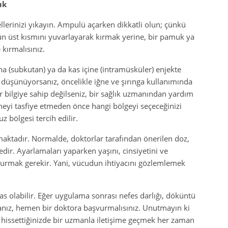
ık
erinizi yıkayın. Ampulü açarken dikkatli olun; çünkü
lün üst kısmını yuvarlayarak kırmak yerine, bir pamuk ya
 kırmalısınız.
a (subkutan) ya da kas içine (intramüsküler) enjekte
düşünüyorsanız, öncelikle iğne ve şırınga kullanımında
bir bilgiye sahip değilseniz, bir sağlık uzmanından yardım
eyi tasfiye etmeden önce hangi bölgeyi seçeceğinizi
 bölgesi tercih edilir.
maktadır. Normalde, doktorlar tarafından önerilen doz,
edir. Ayarlamaları yaparken yaşını, cinsiyetini ve
rmak gerekir. Yani, vücudun ihtiyacını gözlemlemek
sas olabilir. Eğer uygulama sonrası nefes darlığı, döküntü
arsanız, hemen bir doktora başvurmalısınız. Unutmayın ki
ü hissettiğinizde bir uzmanla iletişime geçmek her zaman