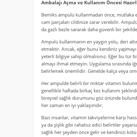
Ambalajı Açma ve Kullanım Öncesi Hazırl
Bemiks ampulü kullanmadan önce, mutlaka ell
cam parçaları cildinize zarar verebilir. Ampu
da gazlı bezle sararak daha güvenli bir şekilde
Ampulü kullanmanın en yaygın yolu, deri altın
etmektir. Ancak, eğer bunu kendiniz yapmayı 
yeterli bilgiye sahip olmalısınız. Eğer bu tür 
almayı ihmal etmeyin. Uygulama sırasında iğn
belirlemek önemlidir. Genelde kalça veya omuz
Her ampulde belirli bir miktar vitamin bulun
genellikle haftada birkaç kez kullanım şeklind
bireysel sağlık durumunu göz önünde bulundu
her zaman en iyi yaklaşımdır.
Bazı insanlar, vitamin takviyelerine karşı has
ya da şişlik gibi rahatsız edici belirtiler yaş
sağlık her şeyden önce gelir ve kendinizi köt