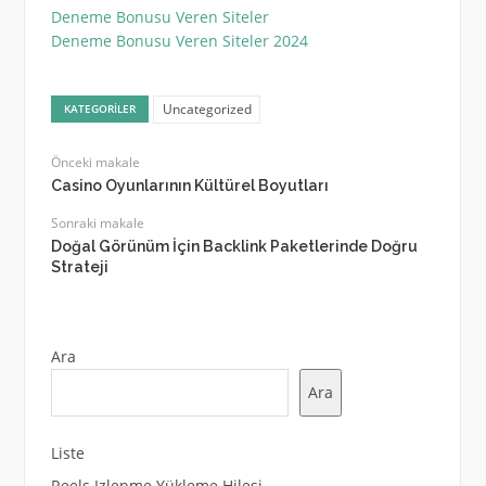
Deneme Bonusu Veren Siteler
Deneme Bonusu Veren Siteler 2024
Uncategorized
KATEGORILER
Önceki makale
Casino Oyunlarının Kültürel Boyutları
Sonraki makale
Doğal Görünüm İçin Backlink Paketlerinde Doğru
Strateji
Ara
Ara
Liste
Reels Izlenme Yükleme Hilesi