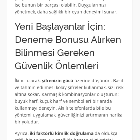
ise bunun bir parçası olabilir. Duygularınızı
yönetmek, daha sağlıklı bir oyun deneyimi sunar.
Yeni Başlayanlar İçin:
Deneme Bonusu Alırken
Bilinmesi Gereken
Güvenlik Önlemleri
İkinci olarak,
şifrenizin gücü
üzerine düşünün. Basit
ve tahmin edilmesi kolay şifreler kullanmak, sizi risk
altına sokar. Karmaşık kombinasyonlar oluşturun;
büyük harf, küçük harf ve sembolleri bir arada
kullanmayı deneyin. Akıllı telefonlarda bile bu
yöntemi uygulamak, güvenliğinizi artırmanın harika
bir yoludur.
Ayrıca,
iki faktörlü kimlik doğrulama
da oldukça