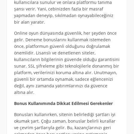
kullanıcılara sunulur ve onlara platformu tanıma
şansı verir. Yani, cebinizden fazla bir masraf
yapmadan deneyip, sıkılmadan oynayabileceğiniz
bir alan yaratır.
Online oyun dünyasında güvenlik, her şeyden önce
gelir. Deneme bonuslarını kullanmak istemeden
önce, platformun güvenli olduğunu doğrulamak
önemlidir. Lisanslı ve denetlenen siteler,
kullanıcıların bilgilerinin güvende olduğu garantisini
sunar. SSL şifreleme gibi teknolojilerle donanmış bir
platform, verilerinizi koruma altına alır. Unutmayın,
güvenli bir ortamda oynamak, sadece eğlencenizi
değil, aynı zamanda yatırımlarınızı da güvence
altına alır.
Bonus Kullanımında Dikkat Edilmesi Gerekenler
Bonusları kullanırken, sitenin belirlediği şartları iyi
okumak şart. Çoğu zaman, bonuslar belirli kurallar
ve çevrim şartlarıyla gelir. Bu, kazançlarınızı geri