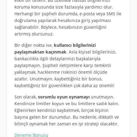
etkili bir önlem. Bu özellikle hassas bilgilerinizi
koruma konusunda size fazlasıyla yardımcı olur.
Herhangi bir şüpheli durumda, e-posta veya SMS ile
doğrulama yapılarak hesabınıza giriş yapılması
sağlanabilir. Böylece, hesabınızın güvenliğini
artırmış olursunuz.
Bir diğer nokta ise,
kullanıcı bilgilerinizi
paylaşmaktan kaçınmak
. Asla kişisel bilgilerinizi,
bankacılıkla ilgili detaylarınızı başkalarıyla
paylaşmayın. Şüpheli iletişimlere karşı temkinli
yaklaşmak, hacklenme riskinizi önemli ölçüde
azaltır. Unutmayın, kaybettiğiniz bir bonus,
kaybettiğiniz bir güvenlikten çok daha az önemli!
Son olarak,
sorumlu oyun oynamayı
unutmayın.
Kendinize limitler koyun ve bu limitlere sadık kalın.
Eğlenirken kendinizi kaybetmek, birçok kişinin
başına gelen bir durumdur. Bu nedenle, dikkatli ve
bilinçli oynamak her zaman en iyi strateji olacaktır.
Deneme Bonusu