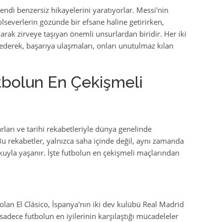
ndi benzersiz hikayelerini yaratıyorlar. Messi'nin
lseverlerin gözünde bir efsane haline getirirken,
larak zirveye taşıyan önemli unsurlardan biridir. Her iki
ederek, başarıya ulaşmaları, onları unutulmaz kılan
utbolun En Çekişmeli
rları ve tarihi rekabetleriyle dünya genelinde
 Bu rekabetler, yalnızca saha içinde değil, aynı zamanda
tkuyla yaşanır. İşte futbolun en çekişmeli maçlarından
olan El Clásico, İspanya'nın iki dev kulübü Real Madrid
adece futbolun en iyilerinin karşılaştığı mücadeleler