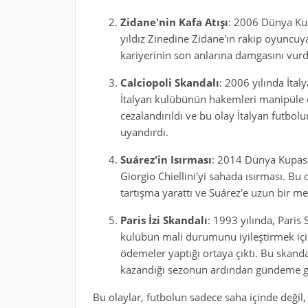
Zidane'nin Kafa Atışı
: 2006 Dünya Kupa
yıldız Zinedine Zidane'ın rakip oyuncuy
kariyerinin son anlarına damgasını vurdu
Calciopoli Skandalı
: 2006 yılında İta
İtalyan kulübünün hakemleri manipüle ett
cezalandırıldı ve bu olay İtalyan futbol
uyandırdı.
Suárez'in Isırması
: 2014 Dünya Kupası'
Giorgio Chiellini'yi sahada ısırması. Bu 
tartışma yarattı ve Suárez'e uzun bir men
Paris İzi Skandalı
: 1993 yılında, Paris
kulübün mali durumunu iyileştirmek için 
ödemeler yaptığı ortaya çıktı. Bu skand
kazandığı sezonun ardından gündeme ge
Bu olaylar, futbolun sadece saha içinde değil