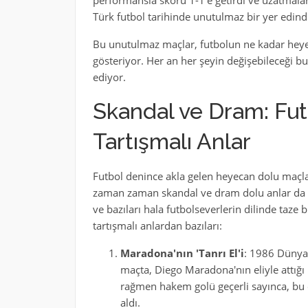
performansla skoru 1-1'e getirdi ve uzatmalar
Türk futbol tarihinde unutulmaz bir yer edindi
Bu unutulmaz maçlar, futbolun ne kadar heye
gösteriyor. Her an her şeyin değişebileceği 
ediyor.
Skandal ve Dram: Fut
Tartışmalı Anlar
Futbol denince akla gelen heyecan dolu maçlar
zaman zaman skandal ve dram dolu anlar da gel
ve bazıları hala futbolseverlerin dilinde taze 
tartışmalı anlardan bazıları:
Maradona'nın 'Tanrı El'i
: 1986 Dünya K
maçta, Diego Maradona'nın eliyle attığ
rağmen hakem golü geçerli sayınca, bu o
aldı.