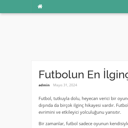
İçeriğe
atla
Futbolun En İlginç
admin
Mayıs 31, 2024
Futbol, tutkuyla dolu, heyecan verici bir oyu
dışında da birçok ilginç hikayesi vardır. Futb
evrimini ve etkileyici yolculuğunu yansıtır.
Bir zamanlar, futbol sadece oyunun kendisiyle 