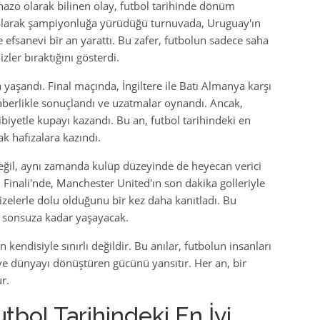
zo olarak bilinen olay, futbol tarihinde dönüm
bi olarak şampiyonluğa yürüdüğü turnuvada, Uruguay'ın
e efsanevi bir an yarattı. Bu zafer, futbolun sadece saha
zler bıraktığını gösterdi.
 yaşandı. Final maçında, İngiltere ile Batı Almanya karşı
raberlikle sonuçlandı ve uzatmalar oynandı. Ancak,
alibiyetle kupayı kazandı. Bu an, futbol tarihindeki en
ak hafızalara kazındı.
değil, aynı zamanda kulüp düzeyinde de heyecan verici
Finali'nde, Manchester United'ın son dakika golleriyle
elerle dolu olduğunu bir kez daha kanıtladı. Bu
e sonsuza kadar yaşayacak.
 kendisiyle sınırlı değildir. Bu anılar, futbolun insanları
 ve dünyayı dönüştüren gücünü yansıtır. Her an, bir
r.
bol Tarihindeki En İyi