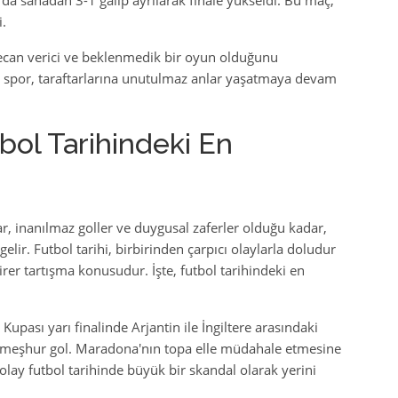
da sahadan 3-1 galip ayrılarak finale yükseldi. Bu maç,
.
can verici ve beklenmedik bir oyun olduğunu
bu spor, taraftarlarına unutulmaz anlar yaşatmaya devam
bol Tarihindeki En
, inanılmaz goller ve duygusal zaferler olduğu kadar,
ir. Futbol tarihi, birbirinden çarpıcı olaylarla doludur
birer tartışma konusudur. İşte, futbol tarihindeki en
upası yarı finalinde Arjantin ile İngiltere arasındaki
ı meşhur gol. Maradona'nın topa elle müdahale etmesine
lay futbol tarihinde büyük bir skandal olarak yerini