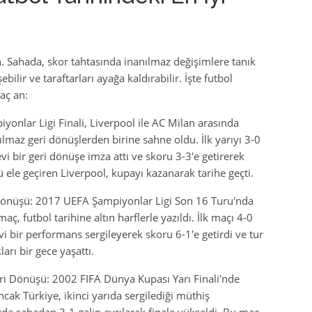
. Sahada, skor tahtasında inanılmaz değişimlere tanık
ilir ve taraftarları ayağa kaldırabilir. İşte futbol
aç an:
yonlar Ligi Finali, Liverpool ile AC Milan arasında
ılmaz geri dönüşlerden birine sahne oldu. İlk yarıyı 3-0
vi bir geri dönüşe imza attı ve skoru 3-3'e getirerek
 ele geçiren Liverpool, kupayı kazanarak tarihe geçti.
Dönüşü: 2017 UEFA Şampiyonlar Ligi Son 16 Turu'nda
ç, futbol tarihine altın harflerle yazıldı. İlk maçı 4-0
bir performans sergileyerek skoru 6-1'e getirdi ve tur
rı bir gece yaşattı.
ri Dönüşü: 2002 FIFA Dünya Kupası Yarı Finali'nde
cak Türkiye, ikinci yarıda sergilediği müthiş