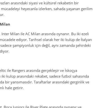
azları arasındaki siyasi ve kültürel rekabetin bir
 mücadeleyi heyecanla izlerken, sahada yaşanan gerilim
ur.
 Milan
 Inter Milan ile AC Milan arasında oynanır. Bu iki ezeli
r mücadele ediyor. Tarihsel olarak her iki kulüp de İtalyan
, sadece şampiyonluk için değil, aynı zamanda şehirdeki
diyor.
tic ile Rangers arasında gerçekleşir ve İskoçya
 iki kulüp arasındaki rekabet, sadece futbol sahasında
da bir yansımasıdır. Taraftarlar arasındaki gerginlik ve
ı hale getirir.
, Boca Juniors ile River Plate arasında oynanır ve