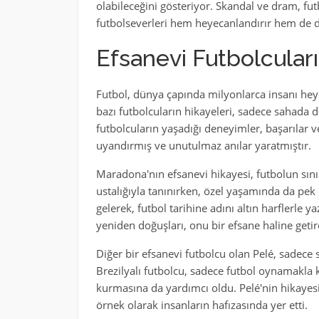
olabileceğini gösteriyor. Skandal ve dram, fut
futbolseverleri hem heyecanlandırır hem de 
Efsanevi Futbolcular
Futbol, dünya çapında milyonlarca insanı hey
bazı futbolcuların hikayeleri, sadece sahada de
futbolcuların yaşadığı deneyimler, başarılar 
uyandırmış ve unutulmaz anılar yaratmıştır.
Maradona'nın efsanevi hikayesi, futbolun sınır
ustalığıyla tanınırken, özel yaşamında da pek 
gelerek, futbol tarihine adını altın harflerle
yeniden doğuşları, onu bir efsane haline geti
Diğer bir efsanevi futbolcu olan Pelé, sadece 
Brezilyalı futbolcu, sadece futbol oynamakla 
kurmasına da yardımcı oldu. Pelé'nin hikayesi,
örnek olarak insanların hafızasında yer etti.