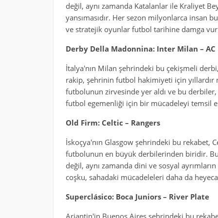
değil, aynı zamanda Katalanlar ile Kraliyet Bey
yansımasıdır. Her sezon milyonlarca insan bu
ve stratejik oyunlar futbol tarihine damga vur
Derby Della Madonnina: Inter Milan – AC
İtalya'nın Milan şehrindeki bu çekişmeli derbi,
rakip, şehrinin futbol hakimiyeti için yıllardı
futbolunun zirvesinde yer aldı ve bu derbiler
futbol egemenliği için bir mücadeleyi temsil e
Old Firm: Celtic – Rangers
İskoçya'nın Glasgow şehrindeki bu rekabet, Cel
futbolunun en büyük derbilerinden biridir. Bu
değil, aynı zamanda dini ve sosyal ayrımların 
coşku, sahadaki mücadeleleri daha da heyecanl
Superclásico: Boca Juniors – River Plate
Arjantin'in Buenos Aires şehrindeki bu rekabet