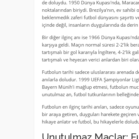
de doluydu. 1950 Dünya Kupası'nda, Maracana
noktalarından biriydi. Brezilya'nın, ev sahi
beklenmedik zaferi futbol dünyasını şaşırttı v
içinde değil, insanların duygularında da derin i
Bir diğer ilginç anı ise 1966 Dünya Kupası'nda
karşıya geldi. Maçın normal süresi 2-2'lik be
tartışmalı bir gol kararıyla İngiltere, 4-2'lik g
tartışmalı ve heyecan verici anlardan biri olar
Futbolun tarihi sadece uluslararası arenada 
anılarla doludur. 1999 UEFA Şampiyonlar Ligi 
Bayern Münih'i mağlup etmesi, futbolun muciz
unutulmaz an, futbol tutkunlarının belleğind
Futbolun en ilginç tarihi anıları, sadece oyunun
bir araya getiren, duyguları harekete geçiren
hikaye anlatır ve futbol, bu hikayelerle doludu
Unutulmaz Maçlar: Fut