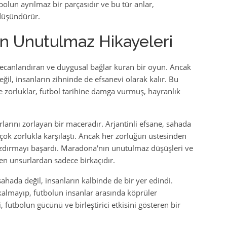
bolun ayrılmaz bir parçasıdır ve bu tür anlar,
düşündürür.
ın Unutulmaz Hikayeleri
ecanlandıran ve duygusal bağlar kuran bir oyun. Ancak
ğil, insanların zihninde de efsanevi olarak kalır. Bu
ve zorluklar, futbol tarihine damga vurmuş, hayranlık
larını zorlayan bir maceradır. Arjantinli efsane, sahada
çok zorlukla karşılaştı. Ancak her zorluğun üstesinden
 yazdırmayı başardı. Maradona'nın unutulmaz düşüşleri ve
ren unsurlardan sadece birkaçıdır.
sahada değil, insanların kalbinde de bir yer edindi.
kalmayıp, futbolun insanlar arasında köprüler
 futbolun gücünü ve birleştirici etkisini gösteren bir