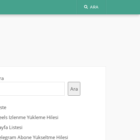
ARA
ra
Ara
iste
eels Izlenme Yükleme Hilesi
ayfa Listesi
elegram Abone Yükseltme Hilesi