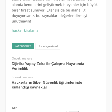
alanda kendilerini geliştirmek isteyenler için büyük
birer fırsat sunuyor. Eğer siz de bu alana ilgi
duyuyorsanız, bu kaynakları değerlendirmeyi
unutmayın!
hacker kiralama
Uncategorized
KATEGORILER
Önceki makale
Dijinika Yapay Zeka ile Çalışma Hayatında
Verimlilik
Sonraki makale
Hackerların Siber Güvenlik Eğitimlerinde
Kullandığı Kaynaklar
Ara