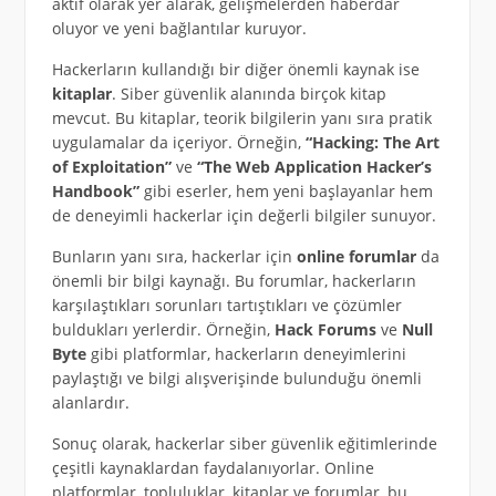
aktif olarak yer alarak, gelişmelerden haberdar
oluyor ve yeni bağlantılar kuruyor.
Hackerların kullandığı bir diğer önemli kaynak ise
kitaplar
. Siber güvenlik alanında birçok kitap
mevcut. Bu kitaplar, teorik bilgilerin yanı sıra pratik
uygulamalar da içeriyor. Örneğin,
“Hacking: The Art
of Exploitation”
ve
“The Web Application Hacker’s
Handbook”
gibi eserler, hem yeni başlayanlar hem
de deneyimli hackerlar için değerli bilgiler sunuyor.
Bunların yanı sıra, hackerlar için
online forumlar
da
önemli bir bilgi kaynağı. Bu forumlar, hackerların
karşılaştıkları sorunları tartıştıkları ve çözümler
buldukları yerlerdir. Örneğin,
Hack Forums
ve
Null
Byte
gibi platformlar, hackerların deneyimlerini
paylaştığı ve bilgi alışverişinde bulunduğu önemli
alanlardır.
Sonuç olarak, hackerlar siber güvenlik eğitimlerinde
çeşitli kaynaklardan faydalanıyorlar. Online
platformlar, topluluklar, kitaplar ve forumlar, bu