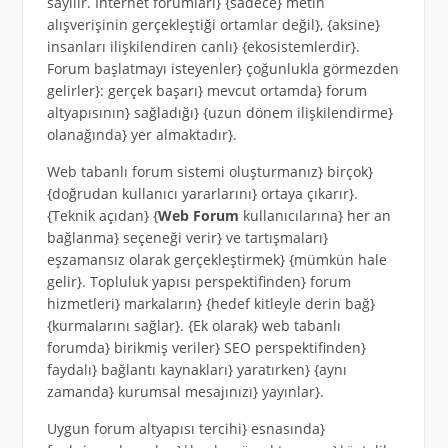
sayılır. İnternet forumları} {sadece} metin
alışverişinin gerçekleştiği ortamlar değil}, {aksine}
insanları ilişkilendiren canlı} {ekosistemlerdir}.
Forum başlatmayı isteyenler} çoğunlukla görmezden
gelirler}: gerçek başarı} mevcut ortamda} forum
altyapısının} sağladığı} {uzun dönem ilişkilendirme}
olanağında} yer almaktadır}.
Web tabanlı forum sistemi oluşturmanız} birçok}
{doğrudan kullanıcı yararlarını} ortaya çıkarır}.
{Teknik açıdan} {
Web Forum
kullanıcılarına} her an
bağlanma} seçeneği verir} ve tartışmaları}
eşzamansız olarak gerçekleştirmek} {mümkün hale
gelir}. Topluluk yapısı perspektifinden} forum
hizmetleri} markaların} {hedef kitleyle derin bağ}
{kurmalarını sağlar}. {Ek olarak} web tabanlı
forumda} birikmiş veriler} SEO perspektifinden}
faydalı} bağlantı kaynakları} yaratırken} {aynı
zamanda} kurumsal mesajınızı} yayınlar}.
Uygun forum altyapısı tercihi} esnasında}