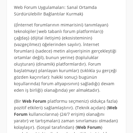
Web Forum Uygulamaları: Sanal Ortamda
Sürdürülebilir Bağlantılar Kurmak}
{{İnternet forumlarının mimarisini} tanımlayan}
teknolojiler|web tabanlı forum platformları}}
çağdaş} {dijital iletişim} {ekosisteminin}
{vazgeçilmez} öğelerinden sayılır}. İnternet
forumları} {sadece} metin alışverişinin gerçekleştiği
ortamlar değil}, bunun yerine} {topluluklar
oluşturan} {dinamik} platformlardır}. Forum
başlatmayı} planlayan kurumlar} {sıklıkla şu gerçeği
gözden kaçırırlar}: hakiki sonuç} bugünün
koşullarında} forum altyapısının} sağladığı} devam
eden iş birliği} olanağında} yer almaktadır}.
{Bir
Web Forum
platformu seçmeniz} oldukça fazla}
pozitif etkileri} sağlamlaştırır}. {Teknik açıdan} {
Web
Forum
kullanıcılarına} {24/7 erişim} olanağını
yaratır} ve tartışmaları} zaman sınırlaması olmadan}
kolaylaşır}. {Sosyal tarafından} {
Web Forum
}