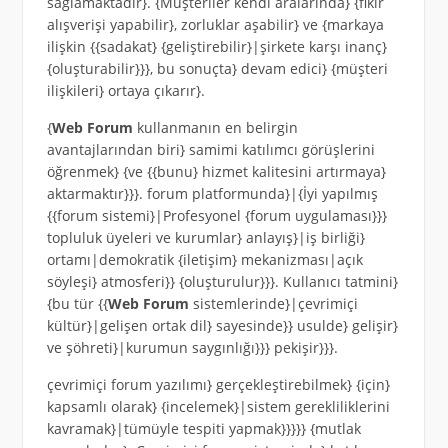
sağlamaktadır}. {Müşteriler kendi aralarında} {fikir
alışverişi yapabilir}, zorluklar aşabilir} ve {markaya
ilişkin {{sadakat} {geliştirebilir}|şirkete karşı inanç}
{oluşturabilir}}}, bu sonuçta} devam edici} {müşteri
ilişkileri} ortaya çıkarır}.
{
Web Forum
kullanmanın en belirgin
avantajlarından biri} samimi katılımcı görüşlerini
öğrenmek} {ve {{bunu} hizmet kalitesini artırmaya}
aktarmaktır}}}. forum platformunda}|{İyi yapılmış
{{forum sistemi}|Profesyonel {forum uygulaması}}}
topluluk üyeleri ve kurumlar} anlayış}|iş birliği}
ortamı|demokratik {iletişim} mekanizması|açık
söyleşi} atmosferi}} {oluşturulur}}}. Kullanıcı tatmini}
{bu tür {{
Web Forum
sistemlerinde}|çevrimiçi
kültür}|gelişen ortak dil} sayesinde}} usulde} gelişir}
ve şöhreti}|kurumun saygınlığı}}} pekişir}}}.
çevrimiçi forum yazılımı} gerçekleştirebilmek} {için}
kapsamlı olarak} {incelemek}|sistem gerekliliklerini
kavramak}|tümüyle tespiti yapmak}}}}} {mutlak