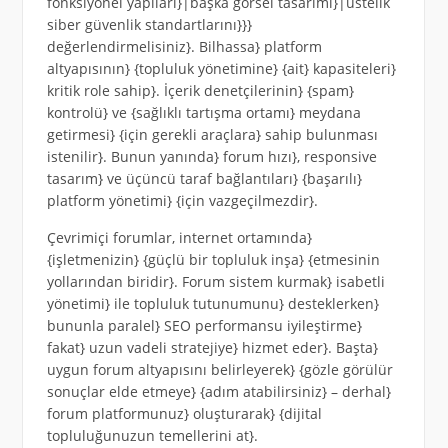
fonksiyonel yapıları}|başka görsel tasarımı}|üstelik
siber güvenlik standartlarını}}}
değerlendirmelisiniz}. Bilhassa} platform
altyapısının} {topluluk yönetimine} {ait} kapasiteleri}
kritik role sahip}. İçerik denetçilerinin} {spam}
kontrolü} ve {sağlıklı tartışma ortamı} meydana
getirmesi} {için gerekli araçlara} sahip bulunması
istenilir}. Bunun yanında} forum hızı}, responsive
tasarım} ve üçüncü taraf bağlantıları} {başarılı}
platform yönetimi} {için vazgeçilmezdir}.
Çevrimiçi forumlar, internet ortamında}
{işletmenizin} {güçlü bir topluluk inşa} {etmesinin
yollarından biridir}. Forum sistem kurmak} isabetli
yönetimi} ile topluluk tutunumunu} desteklerken}
bununla paralel} SEO performansu iyileştirme}
fakat} uzun vadeli stratejiye} hizmet eder}. Başta}
uygun forum altyapısını belirleyerek} {gözle görülür
sonuçlar elde etmeye} {adım atabilirsiniz} – derhal}
forum platformunuz} oluşturarak} {dijital
topluluğunuzun temellerini at}.