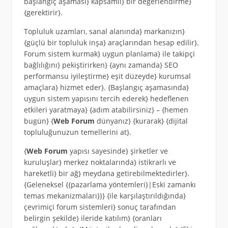
başlangıç aşaması} kapsamlı} bir değerlendirme}
{gerektirir}.
Topluluk uzamları, sanal alanında} markanızın}
{güçlü bir topluluk inşa} araçlarından hesap edilir}.
Forum sistem kurmak} uygun planlama} ile takipçi
bağlılığını} pekiştirirken} {aynı zamanda} SEO
performansu iyileştirme} eşit düzeyde} kurumsal
amaçlara} hizmet eder}. {Başlangıç aşamasında}
uygun sistem yapısını tercih ederek} hedeflenen
etkileri yaratmaya} {adım atabilirsiniz} – {hemen
bugün} {
Web Forum
dünyanız} {kurarak} {dijital
topluluğunuzun temellerini at}.
{
Web Forum
yapısı sayesinde} şirketler ve
kuruluşlar} merkez noktalarında} istikrarlı ve
hareketli} bir ağ} meydana getirebilmektedirler}.
{Geleneksel {{pazarlama yöntemleri}|Eski zamankı
temas mekanizmaları}}} {ile karşılaştırıldığında}
çevrimiçi forum sistemleri} sonuç tarafından
belirgin şekilde} ileride katılım} {oranları