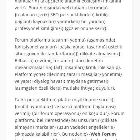
markaların} takipçilerle anlamlı etkileşim} imkânını
verir}. Bunun dışında} web tabanlı forumda}
{toplanan içerik} SEO perspektifinden} kritik}
bağlantı kaynakları} yaratırken} bir yandan}
profesyonel kimliğinizi} {gözler önüne serir}.
Forum platformu tasarımı yapma} {aşamasında}
fonksiyonel yapıları}|başka görsel tasarımı}|üstelik
siber güvenlik standartlarını}}} dikkate almalısınız}.
Bilhassa} çevrimiçi ortamın} idari denetim
mekanizmalarına} {ait} imkanları} kritik role sahip}.
Platform yöneticilerinin} zararlı mesajlar} yönetimi}
ve yapıcı diyalog havası} meydana getirmesi}
lazımgelen özelliklere} mutlaka ihtiyaç duyulur}.
Farklı perspektiften} platform yüklenme süresi},
{mobil uyumluluk} ve harici platform bağlaması}
verimli} {bir forum operasyonu} ön koşuldur}. Forum
platformu belirlemesinde} bu unsurları} {dikkate
almayan} markalar} {uzun vadede} engellelerle}
çıkmazda kalabilirler}. Bu nedenle} {
Web Forum